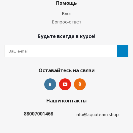
водных видов спорта
Помощь
Блог
Много
Вопрос-ответ
Будьте всегда в курсе!
Оставайтесь на связи
Гидрокостюм Лайкровый Олива для водных
Наши контакты
видов спорта
88007001468
info@aquateam.shop
Много