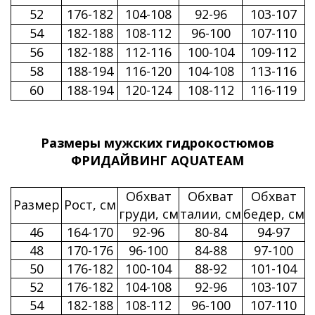
52
176-182
104-108
92-96
103-107
54
182-188
108-112
96-100
107-110
56
182-188
112-116
100-104
109-112
58
188-194
116-120
104-108
113-116
60
188-194
120-124
108-112
116-119
Размеры мужских гидрокостюмов
ФРИДАЙВИНГ AQUATEAM
Обхват
Обхват
Обхват
Размер
Рост, см
груди, см
талии, см
бедер, см
46
164-170
92-96
80-84
94-97
48
170-176
96-100
84-88
97-100
50
176-182
100-104
88-92
101-104
52
176-182
104-108
92-96
103-107
54
182-188
108-112
96-100
107-110