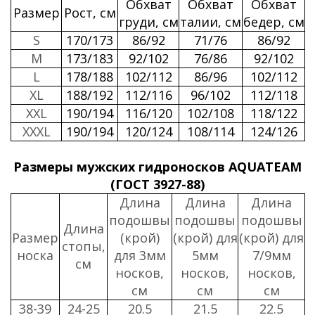
Обхват
Обхват
Обхват
Размер
Рост, см
груди, см
талии, см
бедер, см
S
170/173
86/92
71/76
86/92
M
173/183
92/102
76/86
92/102
L
178/188
102/112
86/96
102/112
XL
188/192
112/116
96/102
112/118
XХL
190/194
116/120
102/108
118/122
XХХL
190/194
120/124
108/114
124/126
Размеры мужских гидроносков AQUATEAM
(ГОСТ 3927-88)
Длина
Длина
Длина
подошвы
подошвы
подошвы
Длина
Размер
(крой)
(крой) для
(крой) для
стопы,
носка
для 3мм
5мм
7/9мм
см
носков,
носков,
носков,
см
см
см
38-39
24-25
20.5
21.5
22.5