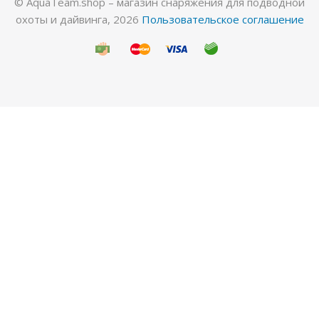
© AquaTeam.shop – магазин снаряжения для подводной
охоты и дайвинга, 2026
Пользовательское соглашение
Гидрокостюм Лайкровый Черный для водных
видов спорта
Много