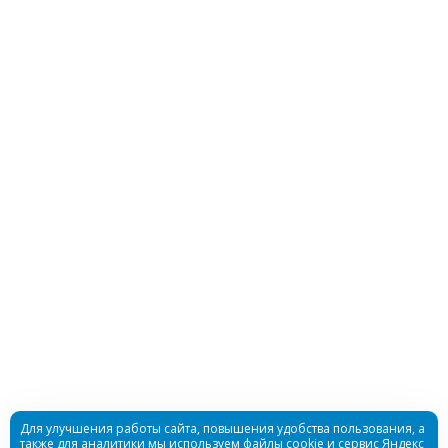
Гидрокостюм Best Water детский 3мм
ультрастрейч
Достаточно
Гидрокостюм Шорти Bestwater женский 3мм
нейлон/нейлон
Для улучшения работы сайта, повышения удобства пользования, а
также для аналитики мы используем файлы cookie и сервис Яндекс