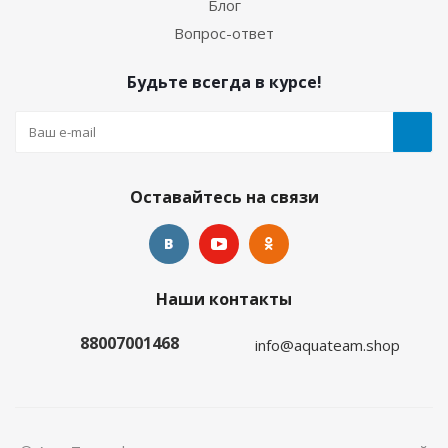
Блог
Много
Вопрос-ответ
Будьте всегда в курсе!
Оставайтесь на связи
Гидрокостюм Лайкровый Олива для водных
Наши контакты
видов спорта
88007001468
info@aquateam.shop
Много